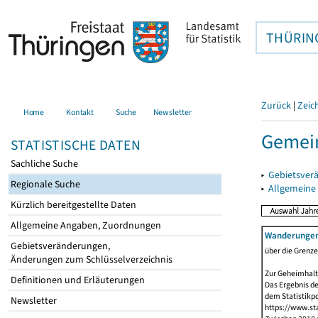
THÜRIN
Zurück
|
Zeic
Home
Kontakt
Suche
Newsletter
Gemei
STATISTISCHE DATEN
Sachliche Suche
▸
Gebietsver
Regionale Suche
▸
Allgemeine
Kürzlich bereitgestellte Daten
Allgemeine Angaben, Zuordnungen
Wanderunge
Gebietsveränderungen,
über die Grenz
Änderungen zum Schlüsselverzeichnis
Zur Geheimhalt
Definitionen und Erläuterungen
Das Ergebnis d
dem Statistikp
Newsletter
https://www.sta