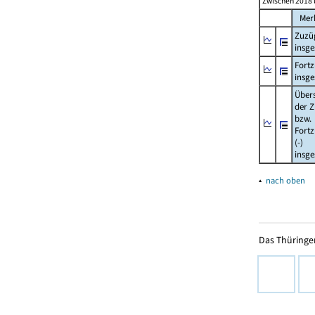
Zwischen 2018 
Mer
Zuzü
insg
Fort
insg
Über
der Z
bzw.
Fort
(-)
insg
▴
nach oben
Das Thüringer