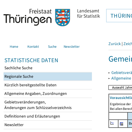
THÜRIN
Zurück
|
Zeic
Home
Kontakt
Suche
Newsletter
Gemei
STATISTISCHE DATEN
Sachliche Suche
▸
Gebietsver
Regionale Suche
▸
Allgemeine
Kürzlich bereitgestellte Daten
Allgemeine Angaben, Zuordnungen
Voraussichtl
Gebietsveränderungen,
Ergebnisse der 
Änderungen zum Schlüsselverzeichnis
Bei allen Bere
Definitionen und Erläuterungen
B
Newsletter