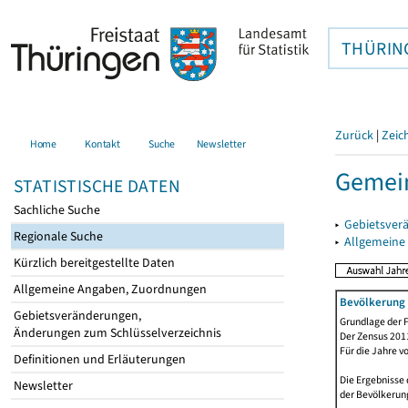
THÜRIN
Zurück
|
Zeic
Home
Kontakt
Suche
Newsletter
Gemei
STATISTISCHE DATEN
Sachliche Suche
▸
Gebietsver
Regionale Suche
▸
Allgemeine
Kürzlich bereitgestellte Daten
Allgemeine Angaben, Zuordnungen
Bevölkerung 
Gebietsveränderungen,
Grundlage der F
Änderungen zum Schlüsselverzeichnis
Der Zensus 2011
Für die Jahre v
Definitionen und Erläuterungen
Die Ergebnisse
Newsletter
der Bevölkerung