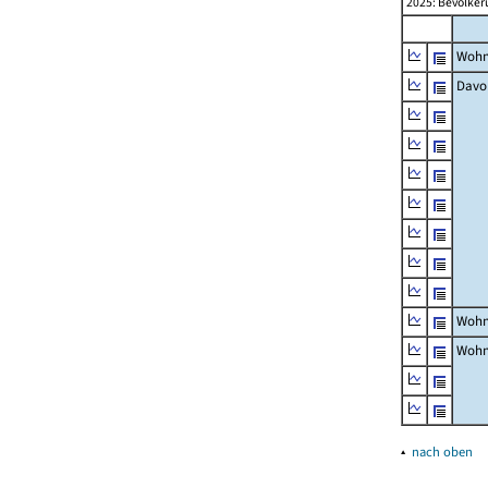
2025: Bevölker
Wohn
Davo
Wohn
Wohn
▴
nach oben