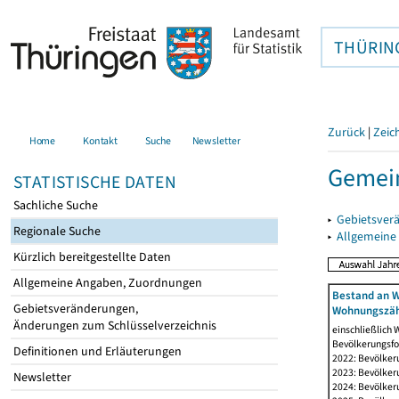
THÜRIN
Zurück
|
Zeic
Home
Kontakt
Suche
Newsletter
Gemei
STATISTISCHE DATEN
Sachliche Suche
▸
Gebietsver
Regionale Suche
▸
Allgemeine
Kürzlich bereitgestellte Daten
Allgemeine Angaben, Zuordnungen
Bestand an W
Gebietsveränderungen,
Wohnungszäh
Änderungen zum Schlüsselverzeichnis
einschließlich
Bevölkerungsfo
Definitionen und Erläuterungen
2022: Bevölker
2023: Bevölker
Newsletter
2024: Bevölker