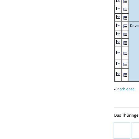
Davo
▴
nach oben
Das Thüringer