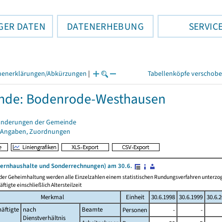
GER DATEN
DATENERHEBUNG
SERVIC
henerklärungen/Abkürzungen
|
Tabellenköpfe verschob
nde: Bodenrode-Westhausen
änderungen der Gemeinde
 Angaben, Zuordnungen
ernhaushalte und Sonderrechnungen) am 30.6.
 der Geheimhaltung werden alle Einzelzahlen einem statistischen Rundungsverfahren unterz
äftigte einschließlich Altersteilzeit
Merkmal
Einheit
30.6.1998
30.6.1999
30.6.
äftigte
nach
Beamte
Personen
-
-
Dienstverhältnis