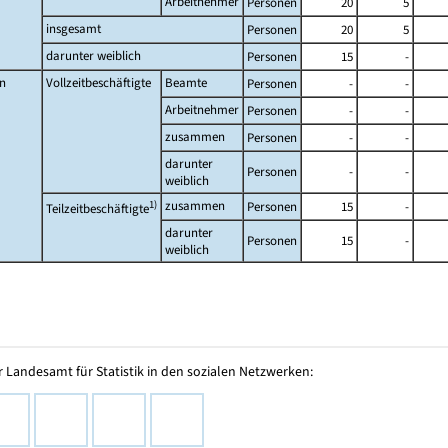
Arbeitnehmer
Personen
20
5
insgesamt
Personen
20
5
darunter weiblich
Personen
15
-
n
Vollzeitbeschäftigte
Beamte
Personen
-
-
Arbeitnehmer
Personen
-
-
zusammen
Personen
-
-
darunter
Personen
-
-
weiblich
1)
zusammen
Personen
15
-
Teilzeitbeschäftigte
darunter
Personen
15
-
weiblich
 Landesamt für Statistik in den sozialen Netzwerken: