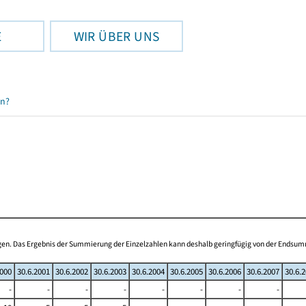
E
WIR ÜBER UNS
en?
ogen. Das Ergebnis der Summierung der Einzelzahlen kann deshalb geringfügig von der Endsu
2000
30.6.2001
30.6.2002
30.6.2003
30.6.2004
30.6.2005
30.6.2006
30.6.2007
30.6.
-
-
-
-
-
-
-
-