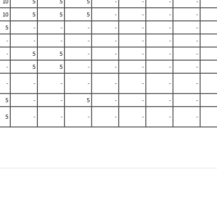
10
5
5
5
-
-
-
-
10
5
5
5
-
-
-
-
5
-
-
-
-
-
-
-
-
-
-
-
-
-
-
-
-
5
5
-
-
-
-
-
-
5
5
-
-
-
-
-
-
-
-
-
-
-
-
-
5
-
-
5
-
-
-
-
5
-
-
-
-
-
-
-