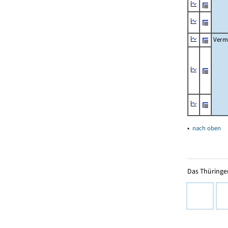
Verm
▴
nach oben
Das Thüringer