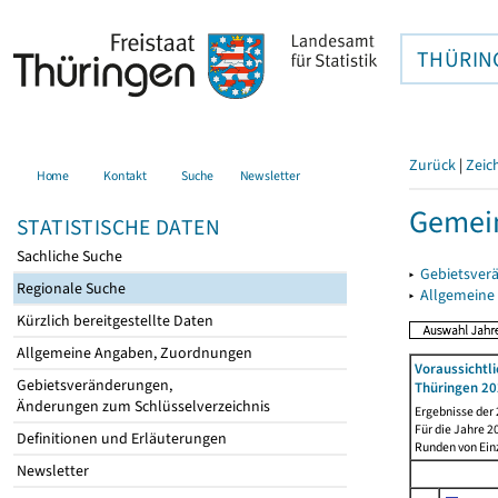
THÜRIN
Zurück
|
Zeic
Home
Kontakt
Suche
Newsletter
Gemei
STATISTISCHE DATEN
Sachliche Suche
▸
Gebietsver
Regionale Suche
▸
Allgemeine
Kürzlich bereitgestellte Daten
Allgemeine Angaben, Zuordnungen
Voraussichtl
Gebietsveränderungen,
Thüringen 20
Änderungen zum Schlüsselverzeichnis
Ergebnisse der
Für die Jahre 
Definitionen und Erläuterungen
Runden von Ein
Newsletter