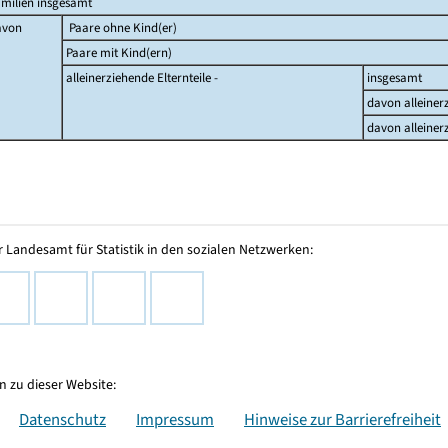
milien insgesamt
avon
Paare ohne Kind(er)
Paare mit Kind(ern)
alleinerziehende Elternteile -
insgesamt
davon alleiner
davon alleiner
 Landesamt für Statistik in den sozialen Netzwerken:
 zu dieser Website:
Datenschutz
Impressum
Hinweise zur Barrierefreiheit