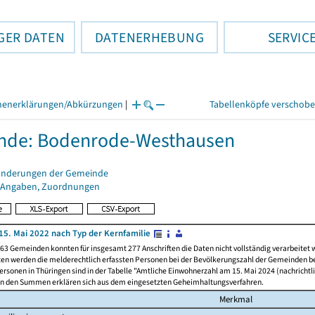
GER DATEN
DATENERHEBUNG
SERVIC
henerklärungen/Abkürzungen
|
Tabellenköpfe verschob
nde: Bodenrode-Westhausen
änderungen der Gemeinde
 Angaben, Zuordnungen
15. Mai 2022 nach Typ der Kernfamilie
63 Gemeinden konnten für insgesamt 277 Anschriften die Daten nicht vollständig verarbeitet
ten werden die melderechtlich erfassten Personen bei der Bevölkerungszahl der Gemeinden be
rsonen in Thüringen sind in der Tabelle "Amtliche Einwohnerzahl am 15. Mai 2024 (nachrichtli
n den Summen erklären sich aus dem eingesetzten Geheimhaltungsverfahren.
Merkmal