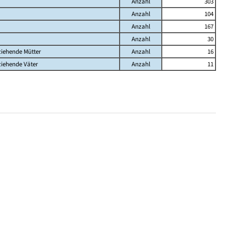
Anzahl
303
Anzahl
104
Anzahl
167
Anzahl
30
ziehende Mütter
Anzahl
16
ziehende Väter
Anzahl
11