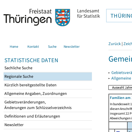
THÜRIN
Zurück
|
Zeic
Home
Kontakt
Suche
Newsletter
Gemei
STATISTISCHE DATEN
Sachliche Suche
▸
Gebietsver
Regionale Suche
▸
Allgemeine
Kürzlich bereitgestellte Daten
Allgemeine Angaben, Zuordnungen
Familien am 
Gebietsveränderungen,
In bundesweit 1
Änderungen zum Schlüsselverzeichnis
diesen Anschrif
insgesamt 22 Pe
Definitionen und Erläuterungen
Abweichungen i
Newsletter