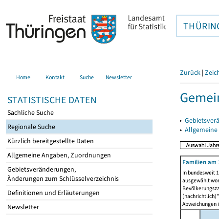
THÜRIN
Zurück
|
Zeic
Home
Kontakt
Suche
Newsletter
Gemei
STATISTISCHE DATEN
Sachliche Suche
▸
Gebietsver
Regionale Suche
▸
Allgemeine
Kürzlich bereitgestellte Daten
Allgemeine Angaben, Zuordnungen
Familien am 
Gebietsveränderungen,
In bundesweit 1
Änderungen zum Schlüsselverzeichnis
ausgewählt wor
Bevölkerungszah
Definitionen und Erläuterungen
(nachrichtlich)"
Abweichungen i
Newsletter