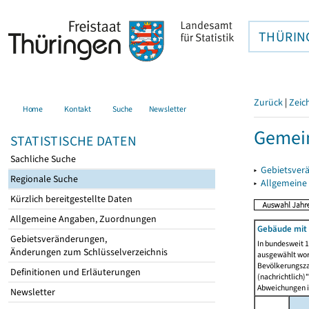
THÜRIN
Zurück
|
Zeic
Home
Kontakt
Suche
Newsletter
Gemei
STATISTISCHE DATEN
Sachliche Suche
▸
Gebietsver
Regionale Suche
▸
Allgemeine
Kürzlich bereitgestellte Daten
Allgemeine Angaben, Zuordnungen
Gebäude mit
Gebietsveränderungen,
In bundesweit 1
Änderungen zum Schlüsselverzeichnis
ausgewählt wor
Bevölkerungszah
Definitionen und Erläuterungen
(nachrichtlich)"
Abweichungen i
Newsletter