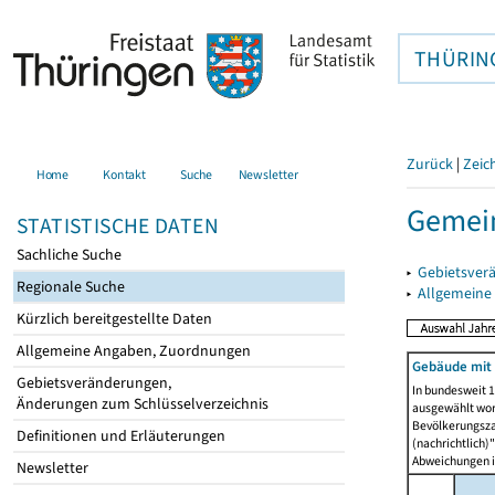
THÜRIN
Zurück
|
Zeic
Home
Kontakt
Suche
Newsletter
Gemei
STATISTISCHE DATEN
Sachliche Suche
▸
Gebietsver
Regionale Suche
▸
Allgemeine
Kürzlich bereitgestellte Daten
Allgemeine Angaben, Zuordnungen
Gebäude mit
Gebietsveränderungen,
In bundesweit 1
Änderungen zum Schlüsselverzeichnis
ausgewählt wor
Bevölkerungszah
Definitionen und Erläuterungen
(nachrichtlich)"
Abweichungen i
Newsletter