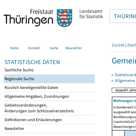
THÜRIN
Zurück
|
Zeic
Home
Kontakt
Suche
Newsletter
Gemei
STATISTISCHE DATEN
Sachliche Suche
▸
Gebietsver
Regionale Suche
▸
Allgemeine
Kürzlich bereitgestellte Daten
Allgemeine Angaben, Zuordnungen
Wohnungen i
Gebietsveränderungen,
In bundesweit 1
Änderungen zum Schlüsselverzeichnis
ausgewählt wor
Bevölkerungszah
Definitionen und Erläuterungen
(nachrichtlich)"
Abweichungen i
Newsletter