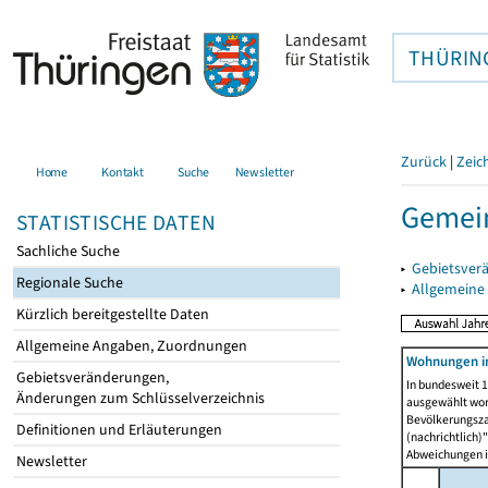
THÜRIN
Zurück
|
Zeic
Home
Kontakt
Suche
Newsletter
Gemei
STATISTISCHE DATEN
Sachliche Suche
▸
Gebietsver
Regionale Suche
▸
Allgemeine
Kürzlich bereitgestellte Daten
Allgemeine Angaben, Zuordnungen
Wohnungen in
Gebietsveränderungen,
In bundesweit 1
Änderungen zum Schlüsselverzeichnis
ausgewählt wor
Bevölkerungszah
Definitionen und Erläuterungen
(nachrichtlich)"
Abweichungen i
Newsletter