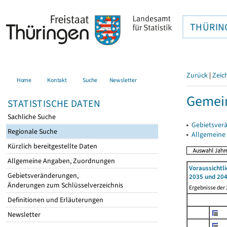
THÜRIN
Zurück
|
Zeic
Home
Kontakt
Suche
Newsletter
Gemei
STATISTISCHE DATEN
Sachliche Suche
▸
Gebietsver
Regionale Suche
▸
Allgemeine
Kürzlich bereitgestellte Daten
Allgemeine Angaben, Zuordnungen
Voraussichtl
Gebietsveränderungen,
2035 und 204
Änderungen zum Schlüsselverzeichnis
Ergebnisse der
Definitionen und Erläuterungen
Newsletter