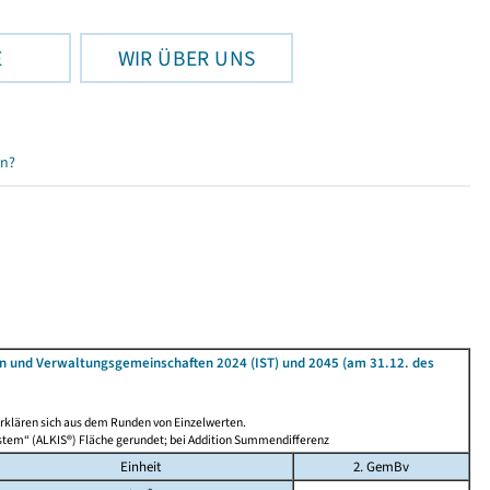
E
WIR ÜBER UNS
en?
n und Verwaltungsgemeinschaften 2024 (IST) und 2045 (am 31.12. des
rklären sich aus dem Runden von Einzelwerten.
stem“ (ALKIS®) Fläche gerundet; bei Addition Summendifferenz
Einheit
2. GemBv