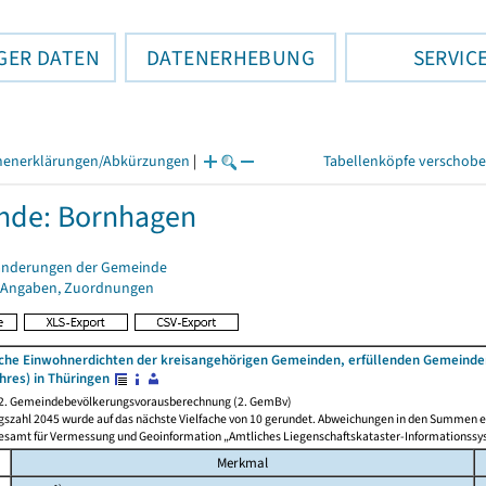
GER DATEN
DATENERHEBUNG
SERVIC
henerklärungen/Abkürzungen
|
Tabellenköpfe verschob
nde: Bornhagen
änderungen der Gemeinde
 Angaben, Zuordnungen
iche Einwohnerdichten der kreisangehörigen Gemeinden, erfüllenden Gemeinde
hres) in Thüringen
 2. Gemeindebevölkerungsvorausberechnung (2. GemBv)
gszahl 2045 wurde auf das nächste Vielfache von 10 gerundet. Abweichungen in den Summen e
desamt für Vermessung und Geoinformation „Amtliches Liegenschaftskataster-Informationssy
Merkmal