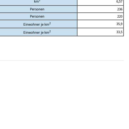
km²
6,57
Personen
236
Personen
220
2
35,9
Einwohner je km
2
33,5
Einwohner je km