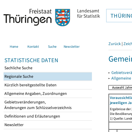
THÜRIN
Zurück
|
Zeic
Home
Kontakt
Suche
Newsletter
Gemei
STATISTISCHE DATEN
Sachliche Suche
▸
Gebietsver
Regionale Suche
▸
Allgemeine
Kürzlich bereitgestellte Daten
Allgemeine Angaben, Zuordnungen
Voraussichtl
Gebietsveränderungen,
jeweiligen Ja
Änderungen zum Schlüsselverzeichnis
Ergebnisse der
Die Bevölkerun
Definitionen und Erläuterungen
1) Quelle: Lan
Newsletter