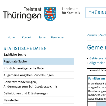
THÜRIN
Zurück
|
Zeic
Home
Kontakt
Suche
Newsletter
Gemei
STATISTISCHE DATEN
Sachliche Suche
▸
Gebietsver
Regionale Suche
▸
Allgemeine
Kürzlich bereitgestellte Daten
Allgemeine Angaben, Zuordnungen
Familien am 
Gebietsveränderungen,
In bundesweit 1
Änderungen zum Schlüsselverzeichnis
ausgewählt wor
Bevölkerungszah
Definitionen und Erläuterungen
(nachrichtlich)"
Abweichungen i
Newsletter