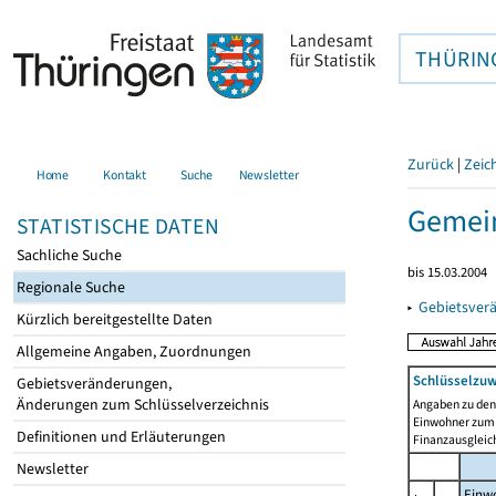
THÜRIN
Zurück
|
Zeic
Home
Kontakt
Suche
Newsletter
Gemein
STATISTISCHE DATEN
Sachliche Suche
bis 15.03.2004
Regionale Suche
▸
Gebietsver
Kürzlich bereitgestellte Daten
Allgemeine Angaben, Zuordnungen
Schlüsselzu
Gebietsveränderungen,
Änderungen zum Schlüsselverzeichnis
Angaben zu de
Einwohner zum 
Definitionen und Erläuterungen
Finanzausgleich
Newsletter
Einwo