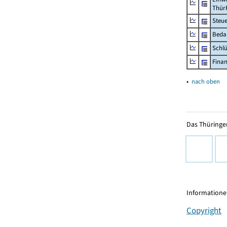
Thür
Steu
Beda
Schl
Fina
▴
nach oben
Das Thüringer
Informationen
Copyright