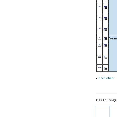
Verm
▴
nach oben
Das Thüringer