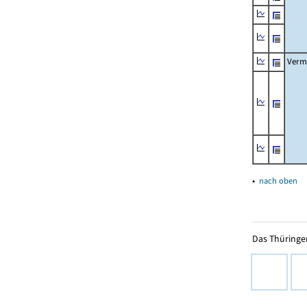
Verm
▴
nach oben
Das Thüringer