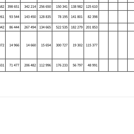
582
398 651
342 214
256 650
150 341
138 982
125 610
261
93 544
143 450
128 835
78 195
141 801
82 398
842
86 444
267 494
134 665
522 535
182 279
201 853
372
14 966
14 660
15 654
300 727
19 302
115 377
431
71 477
206 482
112 996
176 233
56 797
48 991