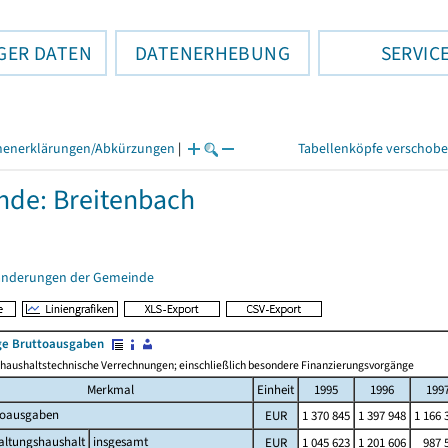
GER DATEN
DATENERHEBUNG
SERVIC
henerklärungen/Abkürzungen
|
Tabellenköpfe verschob
de: Breitenbach
änderungen der Gemeinde
e Bruttoausgaben
haushaltstechnische Verrechnungen; einschließlich besondere Finanzierungsvorgänge
Merkmal
Einheit
1995
1996
199
toausgaben
EUR
1 370 845
1 397 948
1 166 
altungshaushalt
insgesamt
EUR
1 045 623
1 201 606
987 