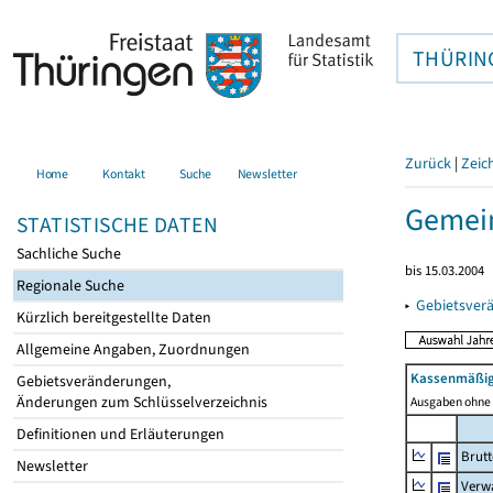
THÜRIN
Zurück
|
Zeic
Home
Kontakt
Suche
Newsletter
Gemein
STATISTISCHE DATEN
Sachliche Suche
bis 15.03.2004
Regionale Suche
▸
Gebietsver
Kürzlich bereitgestellte Daten
Allgemeine Angaben, Zuordnungen
Kassenmäßig
Gebietsveränderungen,
Änderungen zum Schlüsselverzeichnis
Ausgaben ohne 
Definitionen und Erläuterungen
Brut
Newsletter
Verw