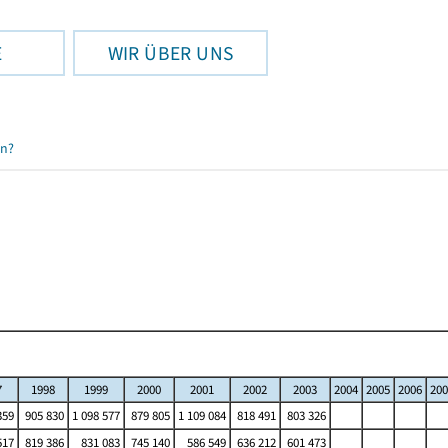
E
WIR ÜBER UNS
en?
7
1998
1999
2000
2001
2002
2003
2004
2005
2006
200
359
905 830
1 098 577
879 805
1 109 084
818 491
803 326
517
819 386
831 083
745 140
586 549
636 212
601 473