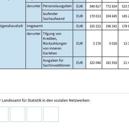
darunter
Personalausgaben
EUR
540 817
772 834
515 
laufender
EUR
170 013
104 645
145 
Sachaufwand
ögenshaushalt
insgesamt
EUR
325 222
196 342
178 
darunter
Tilgung von
Krediten,
Rückzahlungen
EUR
3 176
5 018
13 
von inneren
Darlehen
Ausgaben für
EUR
322 046
181 918
21 
Sachinvestitionen
 Landesamt für Statistik in den sozialen Netzwerken: