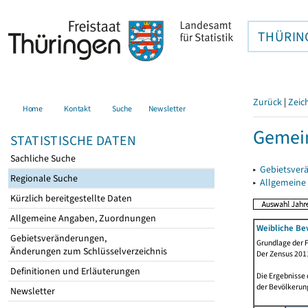
THÜRIN
Zurück
|
Zeic
Home
Kontakt
Suche
Newsletter
Gemein
STATISTISCHE DATEN
Sachliche Suche
▸
Gebietsver
Regionale Suche
▸
Allgemeine
Kürzlich bereitgestellte Daten
Allgemeine Angaben, Zuordnungen
Weibliche Be
Gebietsveränderungen,
Grundlage der F
Änderungen zum Schlüsselverzeichnis
Der Zensus 2011
Definitionen und Erläuterungen
Die Ergebnisse
der Bevölkerung
Newsletter