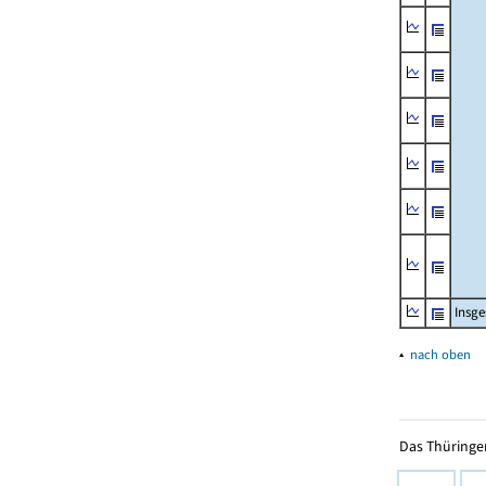
Insg
▴
nach oben
Das Thüringer