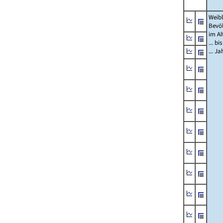
Weibl
Bevö
im Al
... bi
... J