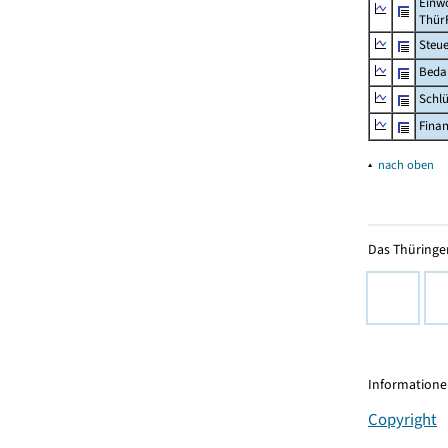
Einwo
Thür
Steu
Beda
Schl
Fina
▴
nach oben
Das Thüringer
Informationen
Copyright