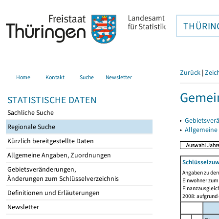
THÜRIN
Zurück
|
Zeic
Home
Kontakt
Suche
Newsletter
Gemein
STATISTISCHE DATEN
Sachliche Suche
▸
Gebietsver
Regionale Suche
▸
Allgemeine
Kürzlich bereitgestellte Daten
Allgemeine Angaben, Zuordnungen
Schlüsselzu
Gebietsveränderungen,
Angaben zu de
Änderungen zum Schlüsselverzeichnis
Einwohner zum 
Finanzausgleich
Definitionen und Erläuterungen
2008: aufgrund
Newsletter