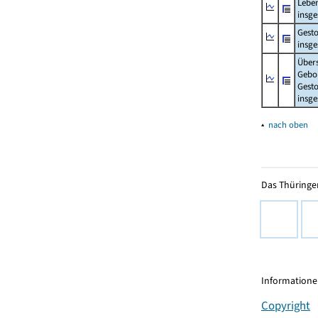
Lebe
insg
Gest
insg
Über
Gebo
Gesto
insg
▴
nach oben
Das Thüringer
Informationen
Copyright