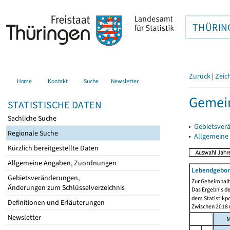
THÜRIN
Zurück
|
Zeic
Home
Kontakt
Suche
Newsletter
Gemein
STATISTISCHE DATEN
Sachliche Suche
▸
Gebietsver
Regionale Suche
▸
Allgemeine
Kürzlich bereitgestellte Daten
Allgemeine Angaben, Zuordnungen
Lebendgebor
Gebietsveränderungen,
Zur Geheimhaltu
Änderungen zum Schlüsselverzeichnis
Das Ergebnis d
dem Statistikp
Definitionen und Erläuterungen
Zwischen 2018 u
Newsletter
M