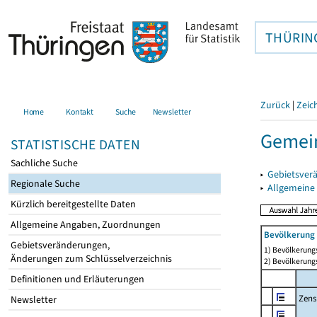
THÜRIN
Zurück
|
Zeic
Home
Kontakt
Suche
Newsletter
Gemein
STATISTISCHE DATEN
Sachliche Suche
▸
Gebietsver
Regionale Suche
▸
Allgemeine
Kürzlich bereitgestellte Daten
Allgemeine Angaben, Zuordnungen
Bevölkerung 
Gebietsveränderungen,
1) Bevölkerungs
Änderungen zum Schlüsselverzeichnis
2) Bevölkerungs
Definitionen und Erläuterungen
Zens
Newsletter