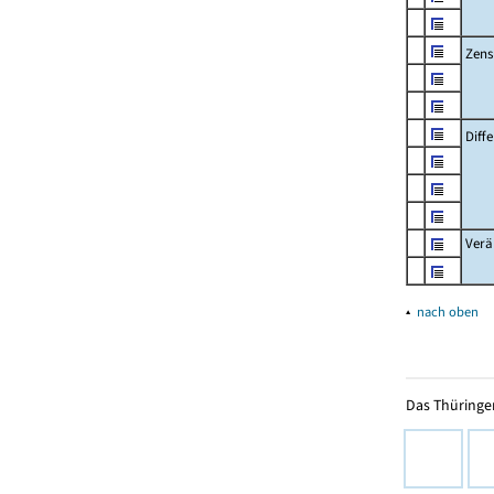
Zens
Diff
Verä
▴
nach oben
Das Thüringer