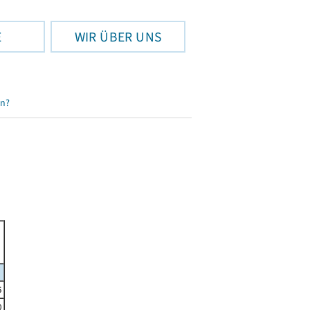
E
WIR ÜBER UNS
en?
5
0