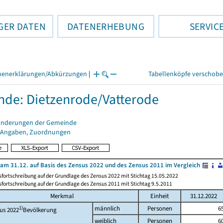
GER DATEN
DATENERHEBUNG
SERVIC
henerklärungen/Abkürzungen
|
Tabellenköpfe verschob
de: Dietzenrode/Vatterode
änderungen der Gemeinde
 Angaben, Zuordnungen
am 31.12. auf Basis des Zensus 2022 und des Zensus 2011 im Vergleich
fortschreibung auf der Grundlage des Zensus 2022 mit Stichtag 15.05.2022
fortschreibung auf der Grundlage des Zensus 2011 mit Stichtag 9.5.2011
Merkmal
Einheit
31.12.2022
1)
männlich
Personen
6
us 2022
Bevölkerung
weiblich
Personen
6