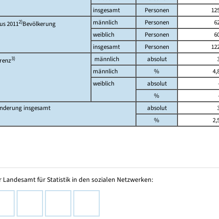
insgesamt
Personen
12
2)
männlich
Personen
6
us 2011
Bevölkerung
weiblich
Personen
6
insgesamt
Personen
12
3)
männlich
absolut
erenz
männlich
%
4,
weiblich
absolut
%
nderung insgesamt
absolut
%
2,
 Landesamt für Statistik in den sozialen Netzwerken: