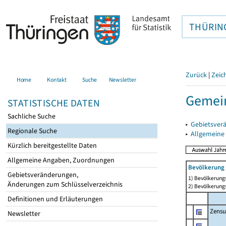
THÜRIN
Zurück
|
Zeic
Home
Kontakt
Suche
Newsletter
Gemein
STATISTISCHE DATEN
Sachliche Suche
▸
Gebietsver
Regionale Suche
▸
Allgemeine
Kürzlich bereitgestellte Daten
Allgemeine Angaben, Zuordnungen
Bevölkerung 
Gebietsveränderungen,
1) Bevölkerungs
Änderungen zum Schlüsselverzeichnis
2) Bevölkerungs
Definitionen und Erläuterungen
Zensu
Newsletter