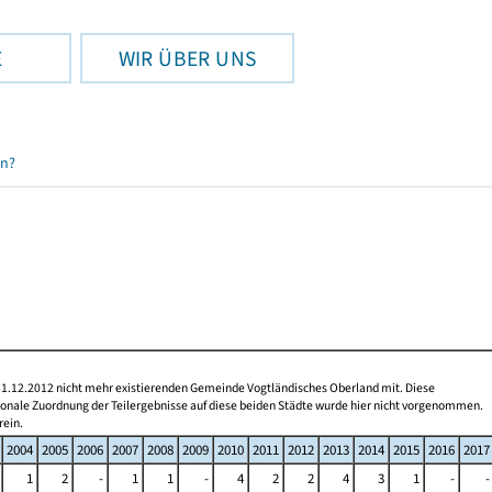
E
WIR ÜBER UNS
en?
 31.12.2012 nicht mehr existierenden Gemeinde Vogtländisches Oberland mit. Diese
gionale Zuordnung der Teilergebnisse auf diese beiden Städte wurde hier nicht vorgenommen.
rein.
2004
2005
2006
2007
2008
2009
2010
2011
2012
2013
2014
2015
2016
2017
1
2
-
1
1
-
4
2
2
4
3
1
-
-