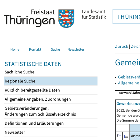
THÜRIN
Zurück
|
Zeic
Home
Kontakt
Suche
Newsletter
Gemein
STATISTISCHE DATEN
Sachliche Suche
▸
Gebietsver
Regionale Suche
▸
Allgemeine
Kürzlich bereitgestellte Daten
Allgemeine Angaben, Zuordnungen
Gewerbeanz
Gebietsveränderungen,
2012: Bei den G
Änderungen zum Schlüsselverzeichnis
Gemeinde wurde 
Die Summe der 
Definitionen und Erläuterungen
Newsletter
Anme