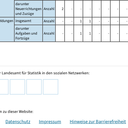
darunter
Neuerrichtungen
Anzahl
2
-
-
-
-
-
-
-
und Zuzüge
ldungen
insgesamt
Anzahl
-
-
1
1
-
-
-
-
darunter
Aufgaben und
Anzahl
-
-
1
1
-
-
-
-
Fortzüge
 Landesamt für Statistik in den sozialen Netzwerken:
 zu dieser Website:
Datenschutz
Impressum
Hinweise zur Barrierefreiheit