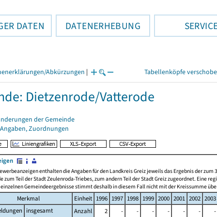
GER DATEN
DATENERHEBUNG
SERVIC
henerklärungen/Abkürzungen
|
Tabellenköpfe verschob
de: Dietzenrode/Vatterode
änderungen der Gemeinde
 Angaben, Zuordnungen
eigen
ewerbeanzeigen enthalten die Angaben für den Landkreis Greiz jeweils das Ergebnis der zum
zum Teil der Stadt Zeulenroda-Triebes, zum andern Teil der Stadt Greiz zugeordnet. Eine re
einzelnen Gemeindeergebnisse stimmt deshalb in diesem Fall nicht mit der Kreissumme übe
Merkmal
Einheit
1996
1997
1998
1999
2000
2001
2002
2003
ldungen
insgesamt
Anzahl
2
-
-
-
-
-
-
-