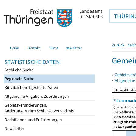
THÜRIN
Zurück
|
Zeic
Home
Kontakt
Suche
Newsletter
Gemein
STATISTISCHE DATEN
Sachliche Suche
▸
Gebietsver
Regionale Suche
▸
Allgemeine
Kürzlich bereitgestellte Daten
Allgemeine Angaben, Zuordnungen
Flächen nach
Gebietsveränderungen,
Quelle: Amtlic
Änderungen zum Schlüsselverzeichnis
Die Siedlungs- 
Die tatsächlic
Definitionen und Erläuterungen
erfolgt bis En
Nutzungsartenä
Newsletter