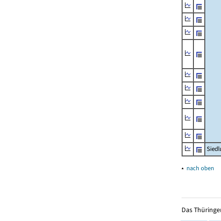
Siedl
▴
nach oben
Das Thüringer