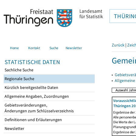
THÜRIN
Zurück
|
Zeic
Home
Kontakt
Suche
Newsletter
Gemein
STATISTISCHE DATEN
Sachliche Suche
▸
Gebietsver
Regionale Suche
▸
Allgemeine
Kürzlich bereitgestellte Daten
Allgemeine Angaben, Zuordnungen
Voraussichtl
Gebietsveränderungen,
Thüringen 20
Änderungen zum Schlüsselverzeichnis
Ergebnisse der
Alle personenb
Definitionen und Erläuterungen
Die Werte der 
Planungsgrundla
Newsletter
Ergebnisse der 2