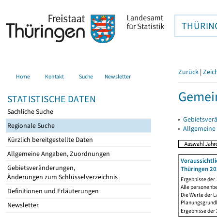
THÜRIN
Zurück
|
Zeic
Home
Kontakt
Suche
Newsletter
Gemein
STATISTISCHE DATEN
Sachliche Suche
▸
Gebietsver
Regionale Suche
▸
Allgemeine
Kürzlich bereitgestellte Daten
Allgemeine Angaben, Zuordnungen
Voraussichtl
Gebietsveränderungen,
Thüringen 20
Änderungen zum Schlüsselverzeichnis
Ergebnisse der
Alle personenb
Definitionen und Erläuterungen
Die Werte der 
Planungsgrundla
Newsletter
Ergebnisse der 2