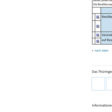
keine Zahlen f
Die Bevölkerung
Bevölk
Verände
auf Bas
▴
nach oben
Das Thüringer
Informationen