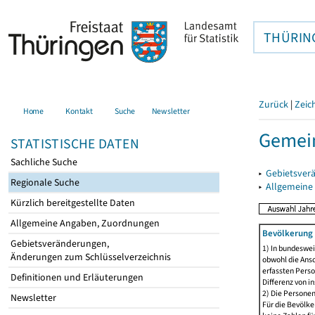
THÜRIN
Zurück
|
Zeic
Home
Kontakt
Suche
Newsletter
Gemein
STATISTISCHE DATEN
Sachliche Suche
▸
Gebietsver
Regionale Suche
▸
Allgemeine
Kürzlich bereitgestellte Daten
Allgemeine Angaben, Zuordnungen
Bevölkerung 
Gebietsveränderungen,
1) In bundeswei
Änderungen zum Schlüsselverzeichnis
obwohl die Ansc
erfassten Perso
Definitionen und Erläuterungen
Differenz von i
2) Die Persone
Newsletter
Für die Bevölke