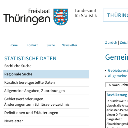
THÜRIN
Zurück
|
Zeic
Home
Kontakt
Suche
Newsletter
Gemein
STATISTISCHE DATEN
Sachliche Suche
▸
Gebietsver
Regionale Suche
▸
Allgemeine
Kürzlich bereitgestellte Daten
Allgemeine Angaben, Zuordnungen
Bevölkerung 
Gebietsveränderungen,
In bundesweit 1
Änderungen zum Schlüsselverzeichnis
obwohl die Ansc
erfassten Pers
Definitionen und Erläuterungen
dieser Differen
dargestellt.
Newsletter
Abweichungen i