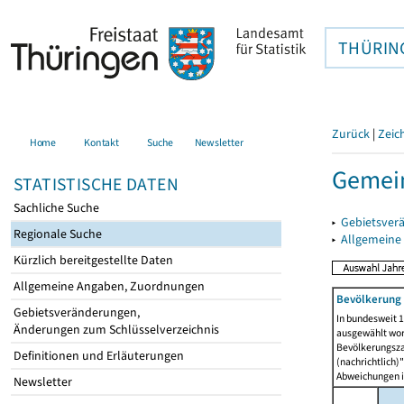
THÜRIN
Zurück
|
Zeic
Home
Kontakt
Suche
Newsletter
Gemein
STATISTISCHE DATEN
Sachliche Suche
▸
Gebietsver
Regionale Suche
▸
Allgemeine
Kürzlich bereitgestellte Daten
Allgemeine Angaben, Zuordnungen
Bevölkerung 
Gebietsveränderungen,
In bundesweit 1
Änderungen zum Schlüsselverzeichnis
ausgewählt wor
Bevölkerungszah
Definitionen und Erläuterungen
(nachrichtlich)"
Abweichungen i
Newsletter