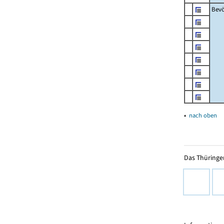
Bevö
▴
nach oben
Das Thüringer