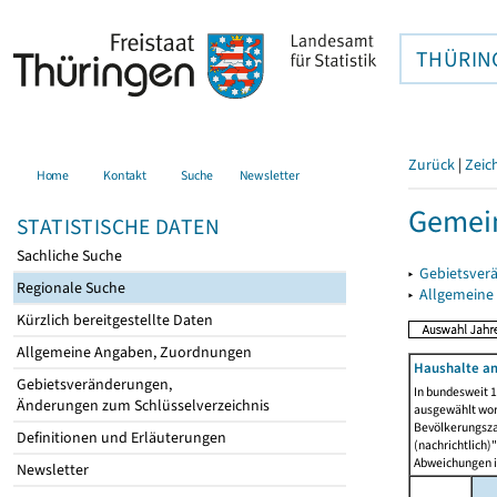
THÜRIN
Zurück
|
Zeic
Home
Kontakt
Suche
Newsletter
Gemein
STATISTISCHE DATEN
Sachliche Suche
▸
Gebietsver
Regionale Suche
▸
Allgemeine
Kürzlich bereitgestellte Daten
Allgemeine Angaben, Zuordnungen
Haushalte am
Gebietsveränderungen,
In bundesweit 1
Änderungen zum Schlüsselverzeichnis
ausgewählt wor
Bevölkerungszah
Definitionen und Erläuterungen
(nachrichtlich)"
Abweichungen i
Newsletter