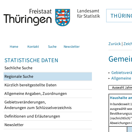
THÜRIN
Zurück
|
Zeic
Home
Kontakt
Suche
Newsletter
Gemein
STATISTISCHE DATEN
Sachliche Suche
▸
Gebietsver
Regionale Suche
▸
Allgemeine
Kürzlich bereitgestellte Daten
Allgemeine Angaben, Zuordnungen
Haushalte am
Gebietsveränderungen,
In bundesweit 1
Änderungen zum Schlüsselverzeichnis
ausgewählt wor
Bevölkerungszah
Definitionen und Erläuterungen
(nachrichtlich)"
Abweichungen i
Newsletter