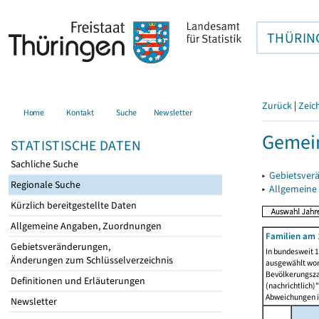
THÜRIN
Zurück
|
Zeic
Home
Kontakt
Suche
Newsletter
Gemein
STATISTISCHE DATEN
Sachliche Suche
▸
Gebietsver
Regionale Suche
▸
Allgemeine
Kürzlich bereitgestellte Daten
Allgemeine Angaben, Zuordnungen
Familien am 
Gebietsveränderungen,
In bundesweit 1
Änderungen zum Schlüsselverzeichnis
ausgewählt wor
Bevölkerungszah
Definitionen und Erläuterungen
(nachrichtlich)"
Abweichungen i
Newsletter