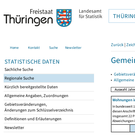
THÜRIN
Zurück
|
Zeic
Home
Kontakt
Suche
Newsletter
Gemein
STATISTISCHE DATEN
Sachliche Suche
▸
Gebietsver
Regionale Suche
▸
Allgemeine
Kürzlich bereitgestellte Daten
Allgemeine Angaben, Zuordnungen
Wohnungen i
Gebietsveränderungen,
In bundesweit 1
Änderungen zum Schlüsselverzeichnis
diesen Anschrif
insgesamt 22 Pe
Definitionen und Erläuterungen
Abweichungen i
Newsletter