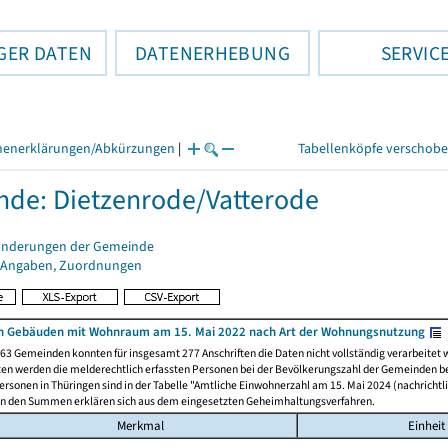
GER DATEN
DATENERHEBUNG
SERVIC
henerklärungen/Abkürzungen
|
Tabellenköpfe verschob
de: Dietzenrode/Vatterode
änderungen der Gemeinde
 Angaben, Zuordnungen
n Gebäuden mit Wohnraum am 15. Mai 2022 nach Art der Wohnungsnutzung
63 Gemeinden konnten für insgesamt 277 Anschriften die Daten nicht vollständig verarbeitet
ten werden die melderechtlich erfassten Personen bei der Bevölkerungszahl der Gemeinden be
rsonen in Thüringen sind in der Tabelle "Amtliche Einwohnerzahl am 15. Mai 2024 (nachrichtli
n den Summen erklären sich aus dem eingesetzten Geheimhaltungsverfahren.
Merkmal
Einheit