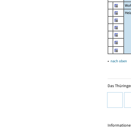
Woh
Hei
▴
nach oben
Das Thüringer
Informationen