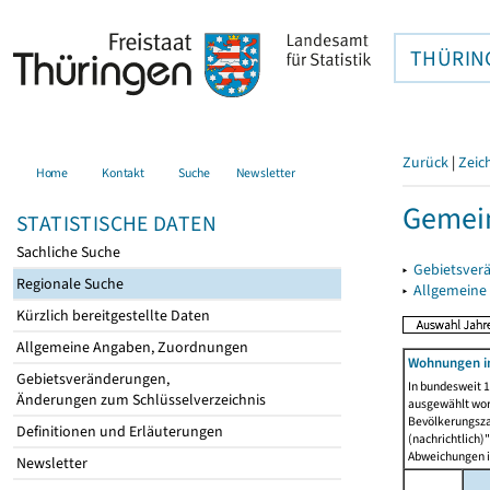
THÜRIN
Zurück
|
Zeic
Home
Kontakt
Suche
Newsletter
Gemein
STATISTISCHE DATEN
Sachliche Suche
▸
Gebietsver
Regionale Suche
▸
Allgemeine
Kürzlich bereitgestellte Daten
Allgemeine Angaben, Zuordnungen
Wohnungen i
Gebietsveränderungen,
In bundesweit 1
Änderungen zum Schlüsselverzeichnis
ausgewählt wor
Bevölkerungszah
Definitionen und Erläuterungen
(nachrichtlich)"
Abweichungen i
Newsletter