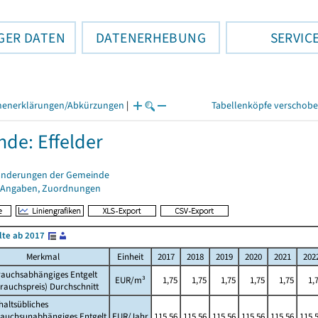
GER DATEN
DATENERHEBUNG
SERVIC
henerklärungen/Abkürzungen
|
Tabellenköpfe verschob
de: Effelder
änderungen der Gemeinde
 Angaben, Zuordnungen
lte ab 2017
Merkmal
Einheit
2017
2018
2019
2020
2021
202
rauchsabhängiges Entgelt
EUR/m³
1,75
1,75
1,75
1,75
1,75
1,
rauchspreis) Durchschnitt
altsübliches
rauchsunabhängiges Entgelt
EUR/Jahr
115,56
115,56
115,56
115,56
115,56
115,