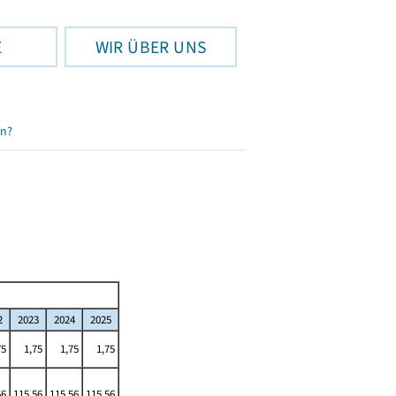
E
WIR ÜBER UNS
en?
2
2023
2024
2025
75
1,75
1,75
1,75
56
115,56
115,56
115,56