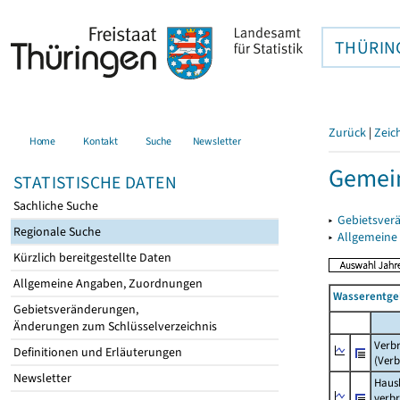
THÜRIN
Zurück
|
Zeic
Home
Kontakt
Suche
Newsletter
Gemein
STATISTISCHE DATEN
Sachliche Suche
▸
Gebietsver
Regionale Suche
▸
Allgemeine
Kürzlich bereitgestellte Daten
Allgemeine Angaben, Zuordnungen
Wasserentge
Gebietsveränderungen,
Änderungen zum Schlüsselverzeichnis
Verb
Definitionen und Erläuterungen
(Verb
Newsletter
Haush
verb