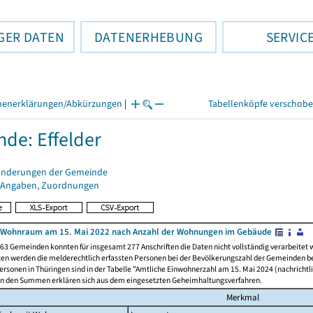
GER DATEN
DATENERHEBUNG
SERVIC
henerklärungen/Abkürzungen
|
Tabellenköpfe verschob
de: Effelder
änderungen der Gemeinde
 Angaben, Zuordnungen
 Wohnraum am 15. Mai 2022 nach Anzahl der Wohnungen im Gebäude
63 Gemeinden konnten für insgesamt 277 Anschriften die Daten nicht vollständig verarbeitet
ten werden die melderechtlich erfassten Personen bei der Bevölkerungszahl der Gemeinden be
rsonen in Thüringen sind in der Tabelle "Amtliche Einwohnerzahl am 15. Mai 2024 (nachrichtli
n den Summen erklären sich aus dem eingesetzten Geheimhaltungsverfahren.
Merkmal