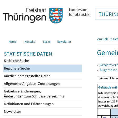
THÜRIN
Zurück
|
Zeic
Home
Kontakt
Suche
Newsletter
Gemein
STATISTISCHE DATEN
Sachliche Suche
▸
Gebietsver
Regionale Suche
▸
Allgemeine
Kürzlich bereitgestellte Daten
Allgemeine Angaben, Zuordnungen
Gebäude mit
Gebietsveränderungen,
In bundesweit 1
Änderungen zum Schlüsselverzeichnis
diesen Anschrif
insgesamt 22 Pe
Definitionen und Erläuterungen
Abweichungen i
Newsletter