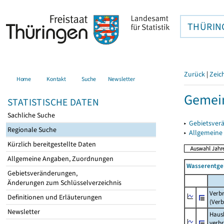
THÜRIN
Zurück
|
Zeic
Home
Kontakt
Suche
Newsletter
Gemein
STATISTISCHE DATEN
Sachliche Suche
▸
Gebietsver
Regionale Suche
▸
Allgemeine
Kürzlich bereitgestellte Daten
Allgemeine Angaben, Zuordnungen
Wasserentge
Gebietsveränderungen,
Änderungen zum Schlüsselverzeichnis
Verb
Definitionen und Erläuterungen
(Verb
Newsletter
Haush
verb