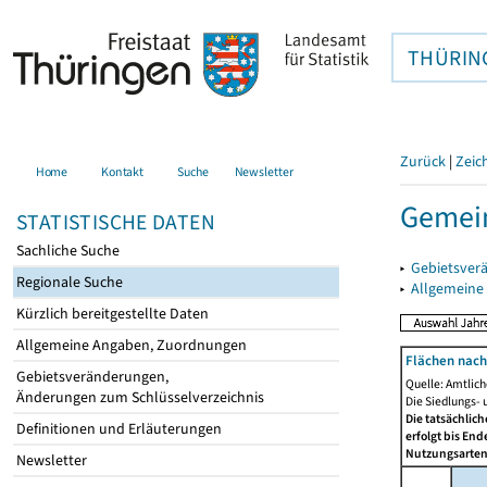
THÜRIN
Zurück
|
Zeic
Home
Kontakt
Suche
Newsletter
Gemein
STATISTISCHE DATEN
Sachliche Suche
▸
Gebietsver
Regionale Suche
▸
Allgemeine
Kürzlich bereitgestellte Daten
Allgemeine Angaben, Zuordnungen
Flächen nach
Gebietsveränderungen,
Quelle: Amtlic
Änderungen zum Schlüsselverzeichnis
Die Siedlungs- 
Die tatsächlic
Definitionen und Erläuterungen
erfolgt bis En
Nutzungsartenä
Newsletter