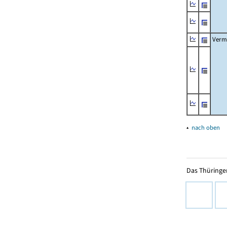
Verm
▴
nach oben
Das Thüringer