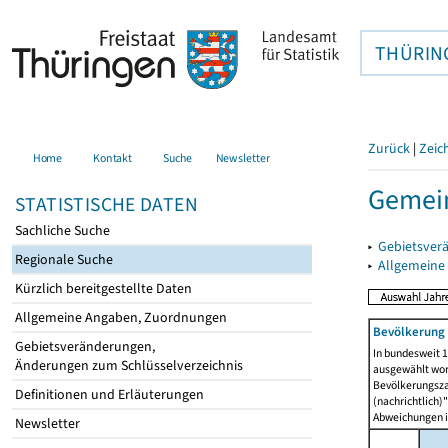
THÜRIN
Zurück
|
Zeic
Home
Kontakt
Suche
Newsletter
Gemein
STATISTISCHE DATEN
Sachliche Suche
▸
Gebietsver
Regionale Suche
▸
Allgemeine
Kürzlich bereitgestellte Daten
Allgemeine Angaben, Zuordnungen
Bevölkerung 
Gebietsveränderungen,
In bundesweit 1
Änderungen zum Schlüsselverzeichnis
ausgewählt wor
Bevölkerungszah
Definitionen und Erläuterungen
(nachrichtlich)"
Abweichungen i
Newsletter