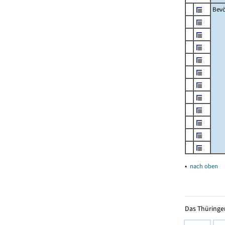
Bevö
▴
nach oben
Das Thüringer