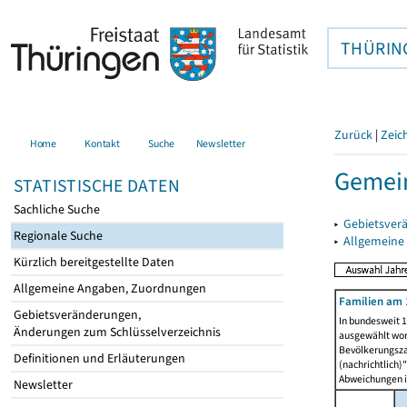
THÜRIN
Zurück
|
Zeic
Home
Kontakt
Suche
Newsletter
Gemein
STATISTISCHE DATEN
Sachliche Suche
▸
Gebietsver
Regionale Suche
▸
Allgemeine
Kürzlich bereitgestellte Daten
Allgemeine Angaben, Zuordnungen
Familien am 
Gebietsveränderungen,
In bundesweit 1
Änderungen zum Schlüsselverzeichnis
ausgewählt wor
Bevölkerungszah
Definitionen und Erläuterungen
(nachrichtlich)"
Abweichungen i
Newsletter