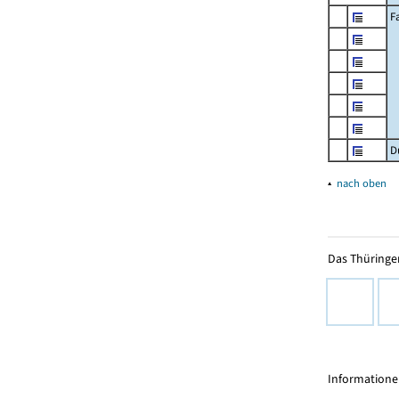
F
D
▴
nach oben
Das Thüringer
Informationen