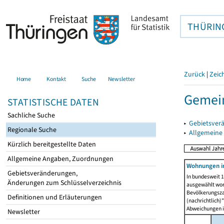
THÜRIN
Zurück
|
Zeic
Home
Kontakt
Suche
Newsletter
Gemein
STATISTISCHE DATEN
Sachliche Suche
▸
Gebietsver
Regionale Suche
▸
Allgemeine
Kürzlich bereitgestellte Daten
Allgemeine Angaben, Zuordnungen
Wohnungen i
Gebietsveränderungen,
In bundesweit 1
Änderungen zum Schlüsselverzeichnis
ausgewählt wor
Bevölkerungszah
Definitionen und Erläuterungen
(nachrichtlich)"
Abweichungen i
Newsletter