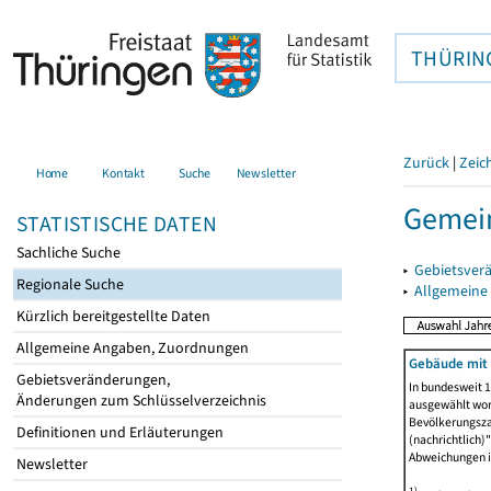
THÜRIN
Zurück
|
Zeic
Home
Kontakt
Suche
Newsletter
Gemein
STATISTISCHE DATEN
Sachliche Suche
▸
Gebietsver
Regionale Suche
▸
Allgemeine
Kürzlich bereitgestellte Daten
Allgemeine Angaben, Zuordnungen
Gebäude mit
Gebietsveränderungen,
In bundesweit 1
Änderungen zum Schlüsselverzeichnis
ausgewählt wor
Bevölkerungszah
Definitionen und Erläuterungen
(nachrichtlich)"
Abweichungen i
Newsletter
1)