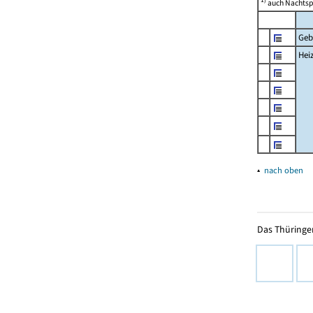
auch Nachtsp
Geb
Hei
▴
nach oben
Das Thüringer