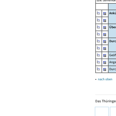
bzw. Gemeinden
Ankü
Übe
Durc
Geöf
Ange
Durc
▴
nach oben
Das Thüringer