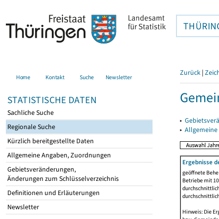
THÜRIN
Zurück
|
Zeic
Home
Kontakt
Suche
Newsletter
Gemein
STATISTISCHE DATEN
Sachliche Suche
▸
Gebietsver
Regionale Suche
▸
Allgemeine
Kürzlich bereitgestellte Daten
Allgemeine Angaben, Zuordnungen
Ergebnisse d
Gebietsveränderungen,
geöffnete Beher
Änderungen zum Schlüsselverzeichnis
Betriebe mit 1
durchschnittli
Definitionen und Erläuterungen
durchschnittli
Newsletter
Hinweis: Die Er