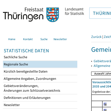
THÜRIN
Zurück
|
Zeic
Home
Kontakt
Suche
Newsletter
Gemei
STATISTISCHE DATEN
Sachliche Suche
▸
Gebietsver
Regionale Suche
▸
Allgemeine
Kürzlich bereitgestellte Daten
Allgemeine Angaben, Zuordnungen
Voraussichtl
Gebietsveränderungen,
2035 und 204
Änderungen zum Schlüsselverzeichnis
Ergebnisse der
Definitionen und Erläuterungen
Newsletter