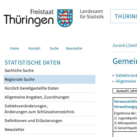
THÜRIN
Zurück
|
Zeic
Home
Kontakt
Suche
Newsletter
Gemei
STATISTISCHE DATEN
Sachliche Suche
▸
Gebietsver
Regionale Suche
▸
Allgemeine
Kürzlich bereitgestellte Daten
Allgemeine Angaben, Zuordnungen
Voraussichtl
Gebietsveränderungen,
Verwaltungsg
Änderungen zum Schlüsselverzeichnis
Ergebnisse der
1) Jugendquotie
Definitionen und Erläuterungen
2) Altenquotien
3) Gesamtquoti
Newsletter