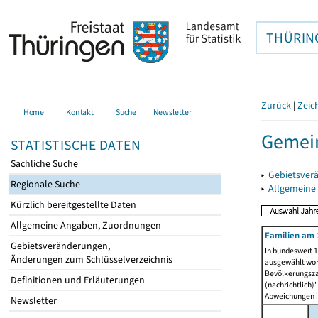
THÜRIN
Zurück
|
Zeic
Home
Kontakt
Suche
Newsletter
Gemein
STATISTISCHE DATEN
Sachliche Suche
▸
Gebietsver
Regionale Suche
▸
Allgemeine
Kürzlich bereitgestellte Daten
Allgemeine Angaben, Zuordnungen
Familien am 
Gebietsveränderungen,
In bundesweit 1
Änderungen zum Schlüsselverzeichnis
ausgewählt wor
Bevölkerungszah
Definitionen und Erläuterungen
(nachrichtlich)"
Abweichungen i
Newsletter