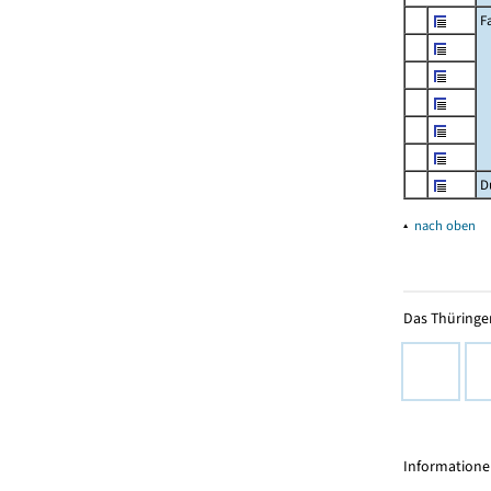
F
D
▴
nach oben
Das Thüringer
Informationen