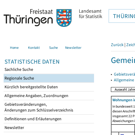
THÜRIN
Zurück
|
Zeic
Home
Kontakt
Suche
Newsletter
Gemein
STATISTISCHE DATEN
Sachliche Suche
▸
Gebietsver
Regionale Suche
▸
Allgemeine
Kürzlich bereitgestellte Daten
Allgemeine Angaben, Zuordnungen
Wohnungen in
Gebietsveränderungen,
In bundesweit 1
Änderungen zum Schlüsselverzeichnis
diesen Anschrif
insgesamt 22 Pe
Definitionen und Erläuterungen
Abweichungen i
Newsletter