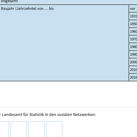
Insgesamt
Baujahr (Jahrzehnte) von … bis
vor 
191
195
196
197
198
199
200
201
2016
 Landesamt für Statistik in den sozialen Netzwerken: