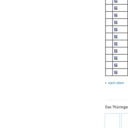
▴
nach oben
Das Thüringer