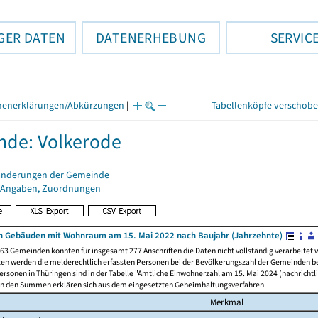
GER DATEN
DATENERHEBUNG
SERVIC
henerklärungen/Abkürzungen
|
Tabellenköpfe verschob
de: Volkerode
änderungen der Gemeinde
 Angaben, Zuordnungen
 Gebäuden mit Wohnraum am 15. Mai 2022 nach Baujahr (Jahrzehnte)
63 Gemeinden konnten für insgesamt 277 Anschriften die Daten nicht vollständig verarbeitet
ten werden die melderechtlich erfassten Personen bei der Bevölkerungszahl der Gemeinden be
rsonen in Thüringen sind in der Tabelle "Amtliche Einwohnerzahl am 15. Mai 2024 (nachrichtli
n den Summen erklären sich aus dem eingesetzten Geheimhaltungsverfahren.
Merkmal